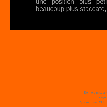
une position plus pe
beaucoup plus staccato, 
Derniere mise à j
Design 
Apsara Dance Club asb