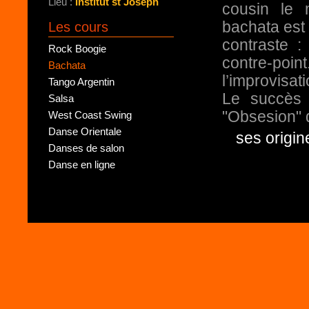
Lieu :
Institut st Joseph
cousin le 
bachata est 
Les cours
contraste 
Rock Boogie
contre-poi
Bachata
l’improvisat
Tango Argentin
Le succès 
Salsa
"Obsesion" 
West Coast Swing
Danse Orientale
ses origin
Danses de salon
Danse en ligne